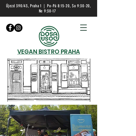
Újezd 390/43, Praha 1 | Po-Pá 8:15-20, So 9:30-20,
Ne 9:30-17
VEGAN BISTRO PRAHA