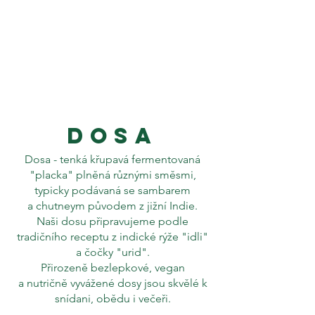
Dosa
Dosa - tenká křupavá fermentovaná
"placka" plněná různými směsmi,
typicky podávaná se sambarem
a chutneym původem z jižní Indie.
Naši dosu připravujeme podle
tradičního receptu z indické rýže "idli"
a čočky "urid".
Přirozeně bezlepkové, vegan
a nutričně vyvážené dosy jsou skvělé k
snídani, obědu i večeři.