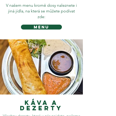
V našem menu kromě dosy naleznete i
jiná jídla, na která se můžete podívat
zde:
MENU
Káva a
dezerty
Všechny dezerty, které u nás najdete, pečeme